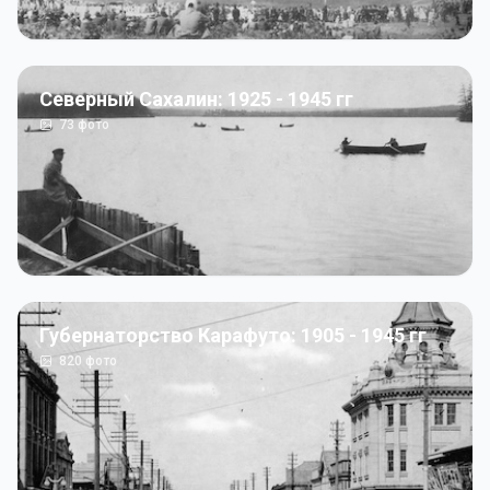
Северный Сахалин: 1925 - 1945 гг
73
фото
Губернаторство Карафуто: 1905 - 1945 гг
820
фото