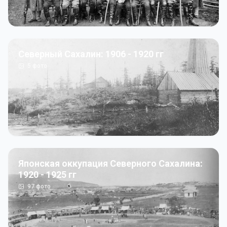
Северный Сахалин: 1906 - 1920 гг
5
фото
Японская оккупация Северного Сахалина:
1920 - 1925 гг
97
фото