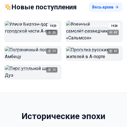
Новые поступления
Весь архив
Улица Бидзэн‑дорри в
Военный
городской части
самолёт‑разведчик
1923
1920
А‑порта
«Сальмсон»
Автор неизвестен
35
Автор неизвестен
43
Пограничный посёлок
Прогулка русских
Амбецу
жителей в А‑порте
Автор неизвестен
39
Автор неизвестен
40
1923
1923
Пирс угольной шахты
Дуэ
Автор неизвестен
36
1923
Исторические эпохи