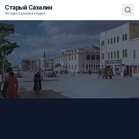
Старый Сахалин
История Сахалина и Курил