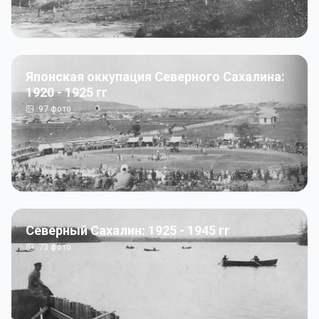
Японская оккупация Северного Сахалина:
1920 - 1925 гг
97
фото
Северный Сахалин: 1925 - 1945 гг
73
фото