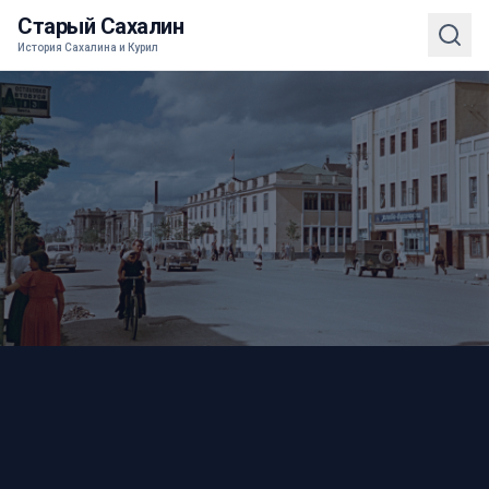
Старый Сахалин
История Сахалина и Курил