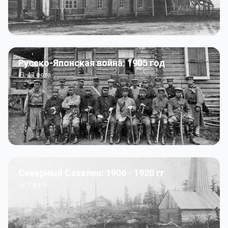
Русско-Японская война: 1905 год
43
фото
Северный Сахалин: 1906 - 1920 гг
5
фото