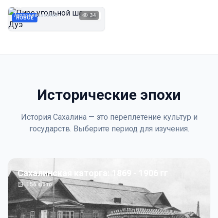
Дуэ
Автор неизвестен
34
1923
НОВОЕ
Исторические эпохи
История Сахалина — это переплетение культур и
государств. Выберите период для изучения.
Сахалинская каторга: 1869 - 1906 гг
156
фото