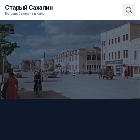
Старый Сахалин
История Сахалина и Курил