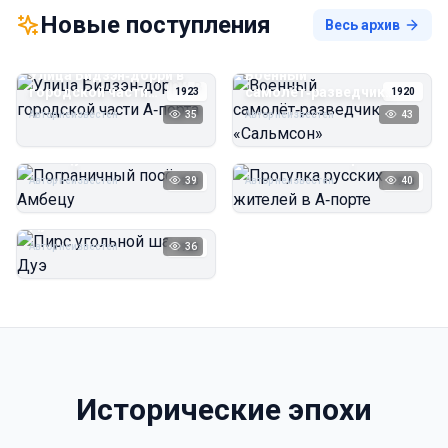
Новые поступления
Весь архив
Улица Бидзэн‑дорри в
Военный
городской части
самолёт‑разведчик
1923
1920
А‑порта
«Сальмсон»
Автор неизвестен
35
Автор неизвестен
43
Пограничный посёлок
Прогулка русских
Амбецу
жителей в А‑порте
Автор неизвестен
39
Автор неизвестен
40
1923
1923
Пирс угольной шахты
Дуэ
Автор неизвестен
36
1923
Исторические эпохи