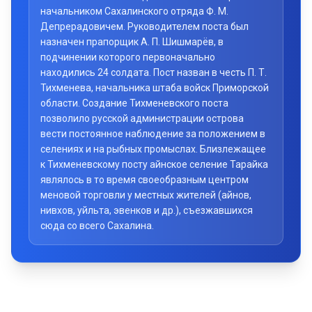
начальником Сахалинского отряда Ф. М.
Депрерадовичем. Руководителем поста был
назначен прапорщик А. П. Шишмарёв, в
подчинении которого первоначально
находились 24 солдата. Пост назван в честь П. Т.
Тихменева, начальника штаба войск Приморской
области. Создание Тихменевского поста
позволило русской администрации острова
вести постоянное наблюдение за положением в
селениях и на рыбных промыслах. Близлежащее
к Тихменевскому посту айнское селение Тарайка
являлось в то время своеобразным центром
меновой торговли у местных жителей (айнов,
нивхов, уйльта, эвенков и др.), съезжавшихся
сюда со всего Сахалина.