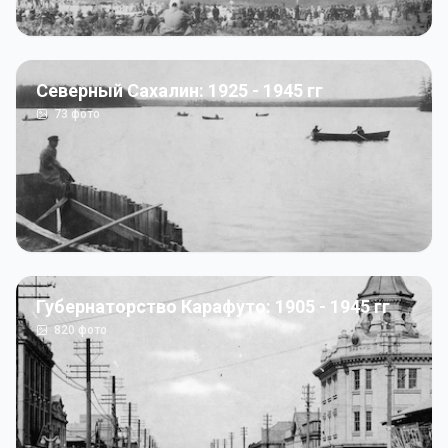
Северный Сахалин: 1925 - 1945 гг
73
фото
Губернаторство Карафуто: 1905 - 1945 гг
820
фото