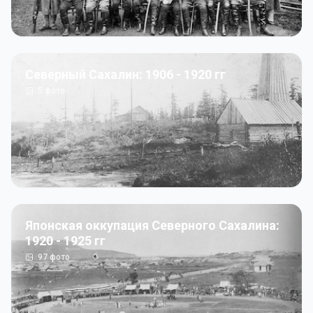
Северный Сахалин: 1906 - 1920 гг
5
фото
Японская оккупация Северного Сахалина:
1920 - 1925 гг
97
фото