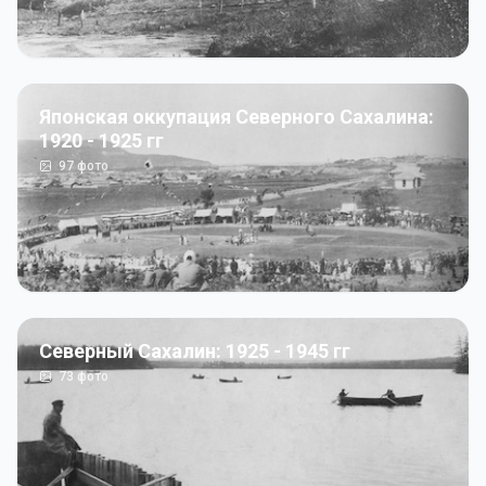
Японская оккупация Северного Сахалина:
1920 - 1925 гг
97
фото
Северный Сахалин: 1925 - 1945 гг
73
фото