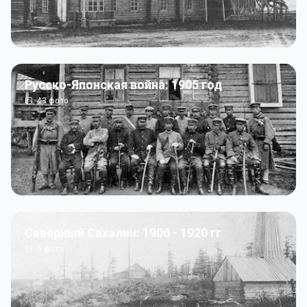
Русско-Японская война: 1905 год
43
фото
Северный Сахалин: 1906 - 1920 гг
5
фото