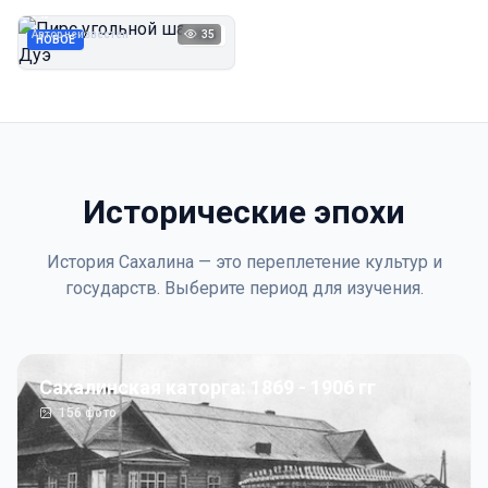
Дуэ
Автор неизвестен
35
1923
НОВОЕ
Исторические эпохи
История Сахалина — это переплетение культур и
государств. Выберите период для изучения.
Сахалинская каторга: 1869 - 1906 гг
156
фото