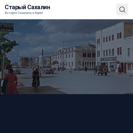
Старый Сахалин
История Сахалина и Курил