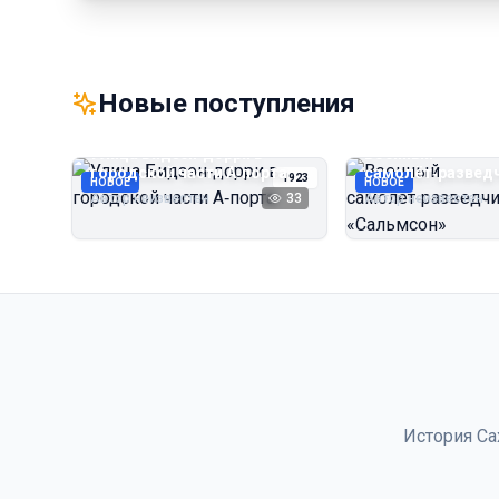
Новые поступления
Улица Бидзэн‑дорри в
Военный
городской части А‑порта
самолёт‑развед
1923
НОВОЕ
НОВОЕ
«Сальмсон»
Автор неизвестен
33
Автор неизвестен
История Са