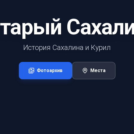
тарый Сахал
История Сахалина и Курил
Фотоархив
Места