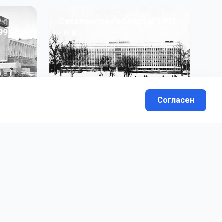
Сахалинская область: 1991
991 гг
- н.в.
13
фото
Согласен
вателей.