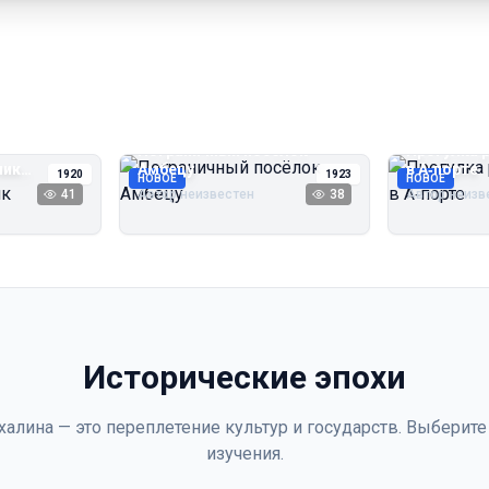
Пограничный посёлок
Прогулка 
чик
Амбецу
в А‑порте
1920
1923
НОВОЕ
НОВОЕ
41
Автор неизвестен
38
Автор неизв
Исторические эпохи
халина — это переплетение культур и государств. Выберите
изучения.