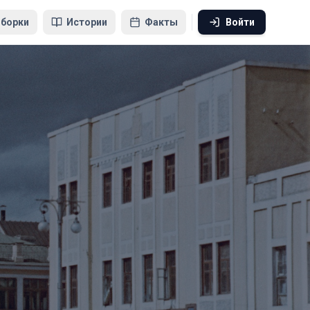
борки
Истории
Факты
Войти