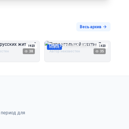
Весь архив
русских жителей
Пирс угольной шахты Дуэ
1923
1923
НОВОЕ
естен
38
Автор неизвестен
35
 период для