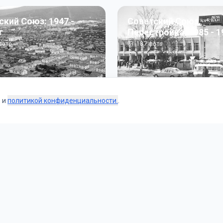
ский Союз: 1947 -
Советский Союз.
г
Перестройка: 1985 - 1
ото
187
фото
s и
политикой конфиденциальности.
.
Коллекции
 и тематические подборки от наших редакторов и пользо