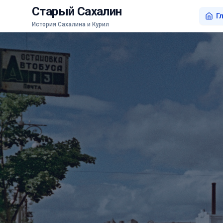
Старый Сахалин
Г
История Сахалина и Курил