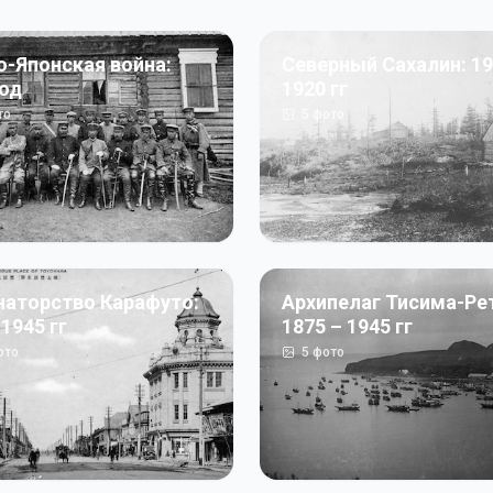
о-Японская война:
Северный Сахалин: 19
год
1920 гг
то
5
фото
наторство Карафуто:
Архипелаг Тисима-Ре
 1945 гг
1875 – 1945 гг
ото
5
фото