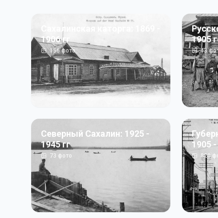
Сахалинская каторга: 1869 -
Русск
1906 гг
1905 
156
фото
43
фо
Северный Сахалин: 1925 -
Губер
1945 гг
1905 -
73
фото
820
ф