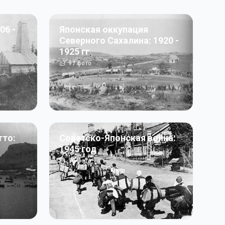
06 -
Японская оккупация
Северного Сахалина: 1920 -
1925 гг
97
фото
тто:
Советско-Японская война:
1945 год
50
фото