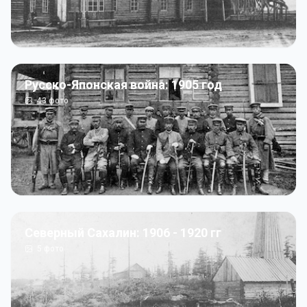
Русско-Японская война: 1905 год
43
фото
Северный Сахалин: 1906 - 1920 гг
5
фото