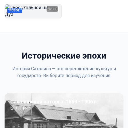
Дуэ
Автор неизвестен
35
1923
НОВОЕ
Исторические эпохи
История Сахалина — это переплетение культур и
государств. Выберите период для изучения.
Сахалинская каторга: 1869 - 1906 гг
156
фото