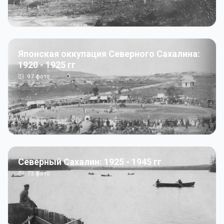
Японская оккупация Северного Сахалина:
1920 - 1925 гг
97
фото
Северный Сахалин: 1925 - 1945 гг
73
фото