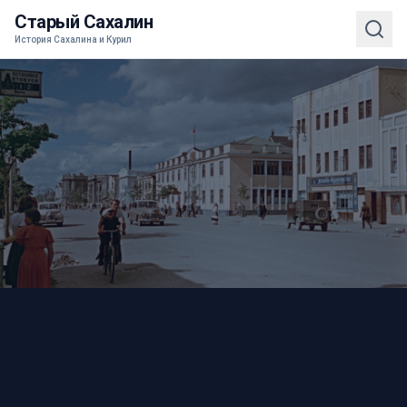
Старый Сахалин
История Сахалина и Курил