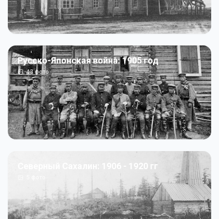
Русско-Японская война: 1905 год
43
фото
Северный Сахалин: 1906 - 1920 гг
5
фото