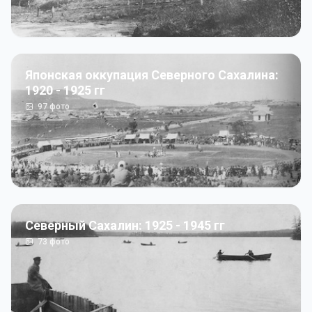
Японская оккупация Северного Сахалина:
1920 - 1925 гг
97
фото
Северный Сахалин: 1925 - 1945 гг
73
фото