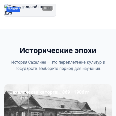
Дуэ
Автор неизвестен
36
1923
НОВОЕ
Исторические эпохи
История Сахалина — это переплетение культур и
государств. Выберите период для изучения.
Сахалинская каторга: 1869 - 1906 гг
156
фото