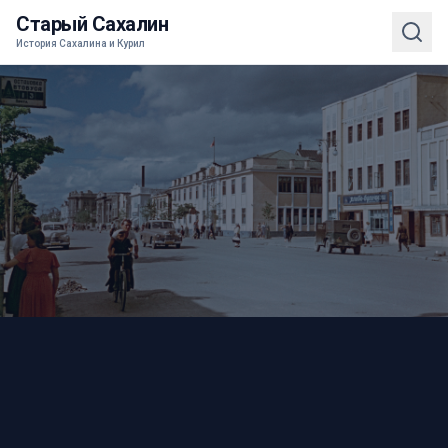
Старый Сахалин
История Сахалина и Курил