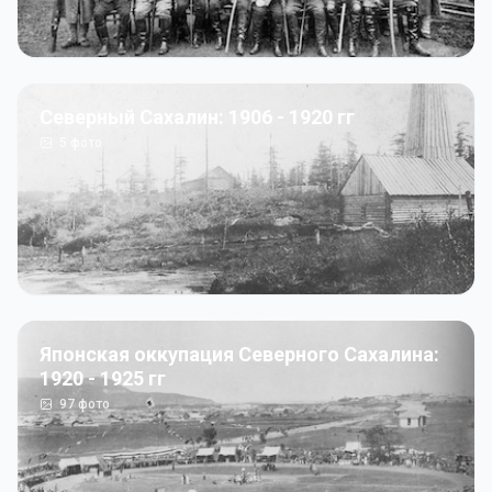
Северный Сахалин: 1906 - 1920 гг
5
фото
Японская оккупация Северного Сахалина:
1920 - 1925 гг
97
фото