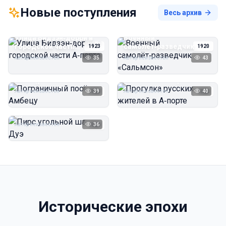
Новые поступления
Весь архив
Улица Бидзэн‑дорри в
Военный
городской части
самолёт‑разведчик
1923
1920
А‑порта
«Сальмсон»
Автор неизвестен
35
Автор неизвестен
43
Пограничный посёлок
Прогулка русских
Амбецу
жителей в А‑порте
Автор неизвестен
39
Автор неизвестен
40
1923
1923
Пирс угольной шахты
Дуэ
Автор неизвестен
36
1923
Исторические эпохи