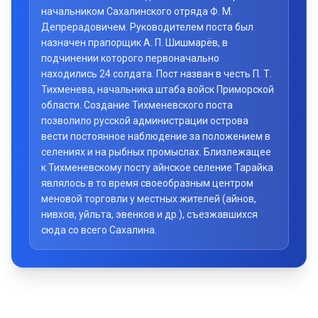
начальником Сахалинского отряда Ф. М.
Депрерадовичем. Руководителем поста был
назначен прапорщик А. П. Шишмарёв, в
подчинении которого первоначально
находились 24 солдата. Пост назван в честь П. Т.
Тихменева, начальника штаба войск Приморской
области. Создание Тихменевского поста
позволило русской администрации острова
вести постоянное наблюдение за положением в
селениях и на рыбных промыслах. Близлежащее
к Тихменевскому посту айнское селение Тарайка
являлось в то время своеобразным центром
меновой торговли у местных жителей (айнов,
нивхов, уйльта, эвенков и др.), съезжавшихся
сюда со всего Сахалина.