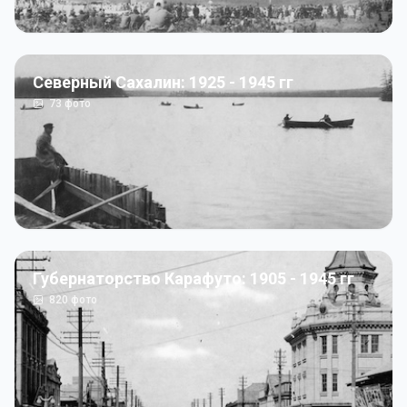
Северный Сахалин: 1925 - 1945 гг
73
фото
Губернаторство Карафуто: 1905 - 1945 гг
820
фото