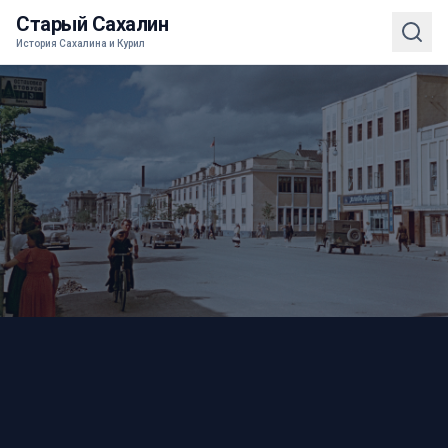
Старый Сахалин
История Сахалина и Курил