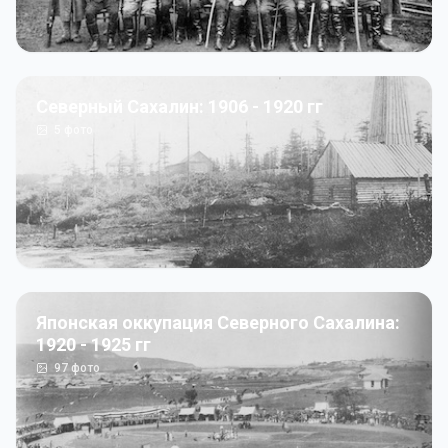
Северный Сахалин: 1906 - 1920 гг
5
фото
Японская оккупация Северного Сахалина:
1920 - 1925 гг
97
фото