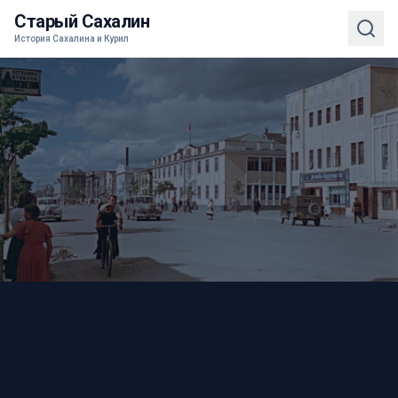
Старый Сахалин
История Сахалина и Курил