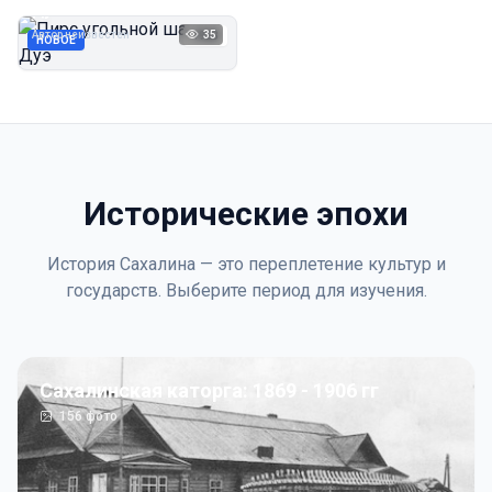
Дуэ
Автор неизвестен
35
1923
НОВОЕ
Исторические эпохи
История Сахалина — это переплетение культур и
государств. Выберите период для изучения.
Сахалинская каторга: 1869 - 1906 гг
156
фото