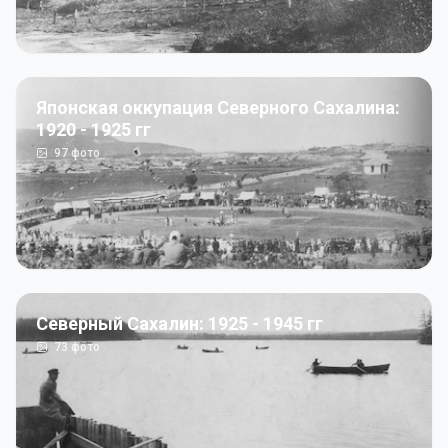
Японская оккупация Северного Сахалина:
1920 - 1925 гг
97
фото
Северный Сахалин: 1925 - 1945 гг
73
фото