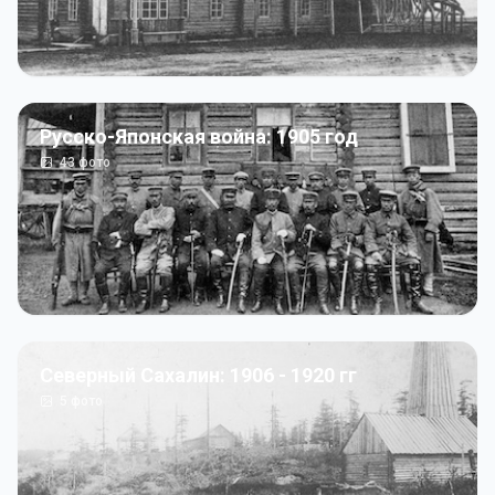
Русско-Японская война: 1905 год
43
фото
Северный Сахалин: 1906 - 1920 гг
5
фото