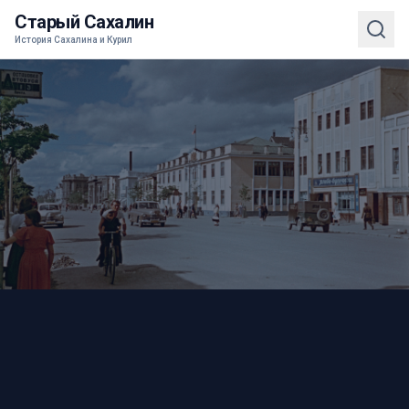
Старый Сахалин
История Сахалина и Курил