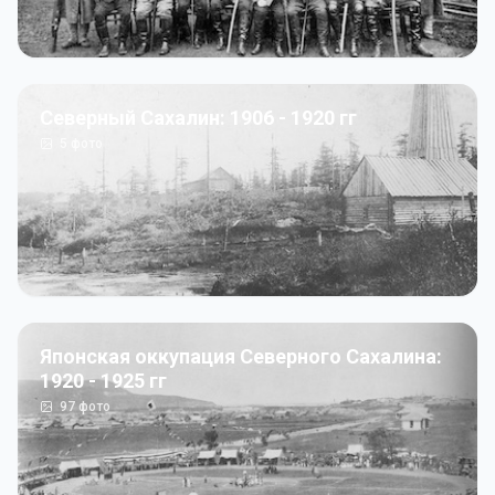
Северный Сахалин: 1906 - 1920 гг
5
фото
Японская оккупация Северного Сахалина:
1920 - 1925 гг
97
фото