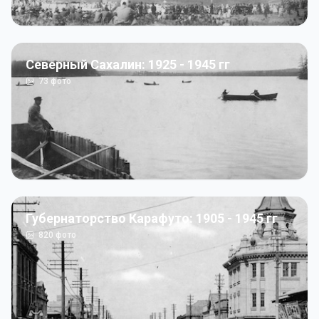
Северный Сахалин: 1925 - 1945 гг
73
фото
Губернаторство Карафуто: 1905 - 1945 гг
820
фото