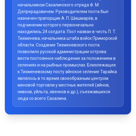
начальником Сахалинского отряда Ф. М.
Депрерадовичем. Руководителем поста был
назначен прапорщик А. П. Шишмарёв, в
подчинении которого первоначально
находились 24 солдата. Пост назван в честь П. Т.
Тихменева, начальника штаба войск Приморской
области. Создание Тихменевского поста
позволило русской администрации острова
вести постоянное наблюдение за положением в
селениях и на рыбных промыслах. Близлежащее
к Тихменевскому посту айнское селение Тарайка
являлось в то время своеобразным центром
меновой торговли у местных жителей (айнов,
нивхов, уйльта, эвенков и др.), съезжавшихся
сюда со всего Сахалина.