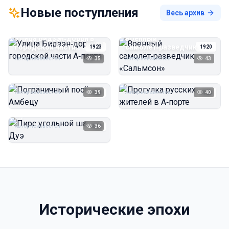
Новые поступления
Весь архив
Улица Бидзэн‑дорри в
Военный
городской части
самолёт‑разведчик
1923
1920
А‑порта
«Сальмсон»
Автор неизвестен
35
Автор неизвестен
43
Пограничный посёлок
Прогулка русских
Амбецу
жителей в А‑порте
Автор неизвестен
39
Автор неизвестен
40
1923
1923
Пирс угольной шахты
Дуэ
Автор неизвестен
36
1923
Исторические эпохи