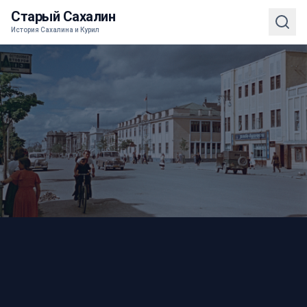
Старый Сахалин
История Сахалина и Курил