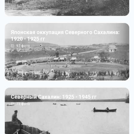
Японская оккупация Северного Сахалина:
1920 - 1925 гг
97
фото
Северный Сахалин: 1925 - 1945 гг
73
фото