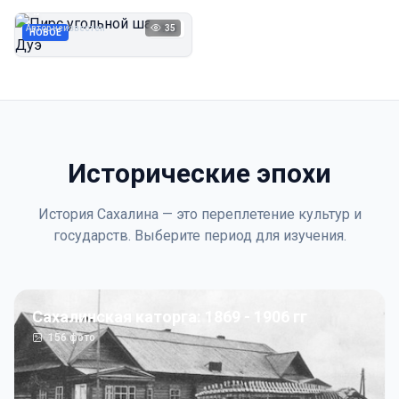
Дуэ
Автор неизвестен
35
1923
НОВОЕ
Исторические эпохи
История Сахалина — это переплетение культур и
государств. Выберите период для изучения.
Сахалинская каторга: 1869 - 1906 гг
156
фото