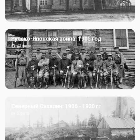
Русско-Японская война: 1905 год
43
фото
Северный Сахалин: 1906 - 1920 гг
5
фото