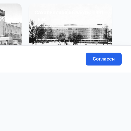
Сахалинская область: 1991
991 гг
- н.в.
13
фото
Согласен
вателей.