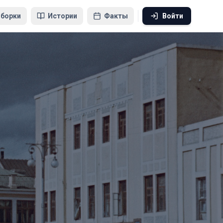
борки
Истории
Факты
Войти