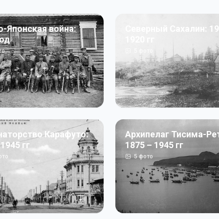
о-Японская война:
Северный Сахалин: 19
год
1920 гг
то
5
фото
наторство Карафуто:
Архипелаг Тисима-Ре
 1945 гг
1875 – 1945 гг
ото
5
фото