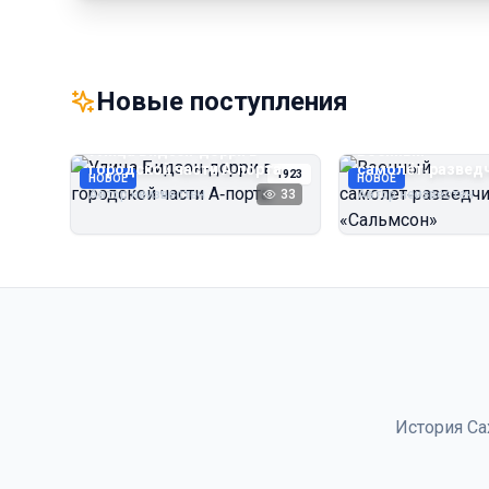
Новые поступления
Улица Бидзэн‑дорри в
Военный
городской части А‑порта
самолёт‑развед
1923
НОВОЕ
НОВОЕ
«Сальмсон»
Автор неизвестен
33
Автор неизвестен
История Са