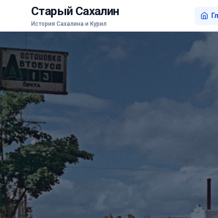
Старый Сахалин
Г
История Сахалина и Курил