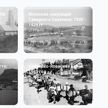
06 -
Японская оккупация
Северного Сахалина: 1920 -
1925 гг
97
фото
тто:
Советско-Японская война:
1945 год
50
фото