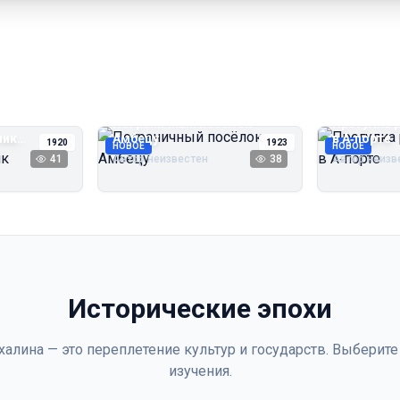
Пограничный посёлок
Прогулка 
чик
Амбецу
в А‑порте
1920
1923
НОВОЕ
НОВОЕ
41
Автор неизвестен
38
Автор неизв
Исторические эпохи
халина — это переплетение культур и государств. Выберите
изучения.