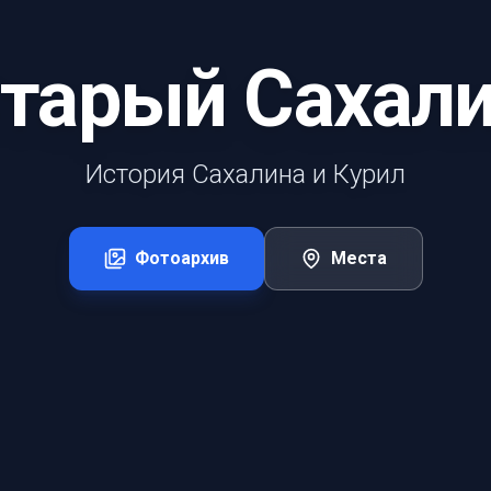
тарый Сахал
История Сахалина и Курил
Фотоархив
Места