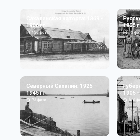
Сахалинская каторга: 1869 -
Русск
1906 гг
1905 
156
фото
43
фо
Северный Сахалин: 1925 -
Губер
1945 гг
1905 -
73
фото
820
ф