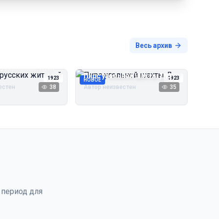
Весь архив
русских жителей
Пирс угольной шахты Дуэ
1923
1923
НОВОЕ
естен
38
Автор неизвестен
35
 период для