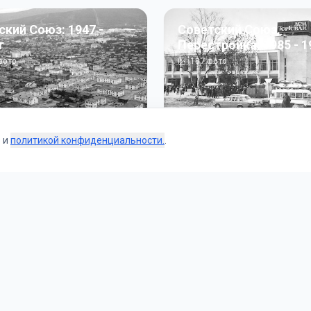
ский Союз: 1947 -
Советский Союз.
г
Перестройка: 1985 - 1
ото
187
фото
s и
политикой конфиденциальности.
.
Коллекции
 и тематические подборки от наших редакторов и пользо