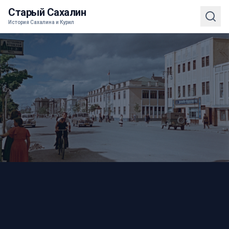
Старый Сахалин
История Сахалина и Курил