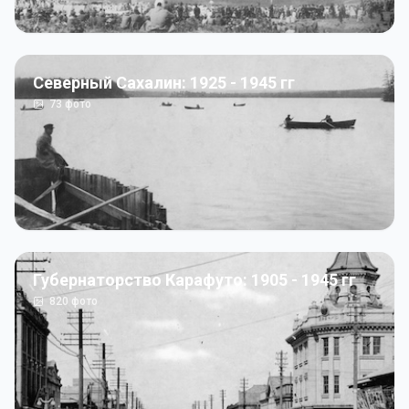
Северный Сахалин: 1925 - 1945 гг
73
фото
Губернаторство Карафуто: 1905 - 1945 гг
820
фото