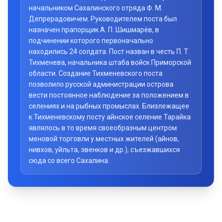
начальником Сахалинского отряда Ф. М.
Депрерадовичем. Руководителем поста был
назначен прапорщик А. П. Шишмарёв, в
подчинении которого первоначально
находились 24 солдата. Пост назван в честь П. Т.
Тихменева, начальника штаба войск Приморской
области. Создание Тихменевского поста
позволило русской администрации острова
вести постоянное наблюдение за положением в
селениях и на рыбных промыслах. Близлежащее
к Тихменевскому посту айнское селение Тарайка
являлось в то время своеобразным центром
меновой торговли у местных жителей (айнов,
нивхов, уйльта, эвенков и др.), съезжавшихся
сюда со всего Сахалина.