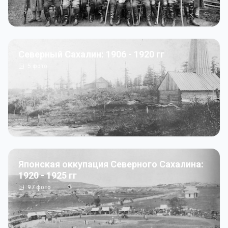
Северный Сахалин: 1906 - 1920 гг
5
фото
Японская оккупация Северного Сахалина:
1920 - 1925 гг
97
фото