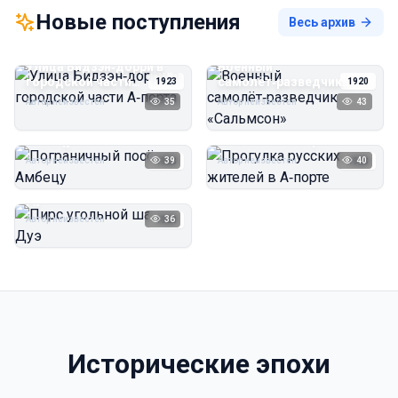
Новые поступления
Весь архив
Улица Бидзэн‑дорри в
Военный
городской части
самолёт‑разведчик
1923
1920
А‑порта
«Сальмсон»
Автор неизвестен
35
Автор неизвестен
43
Пограничный посёлок
Прогулка русских
Амбецу
жителей в А‑порте
Автор неизвестен
39
Автор неизвестен
40
1923
1923
Пирс угольной шахты
Дуэ
Автор неизвестен
36
1923
Исторические эпохи