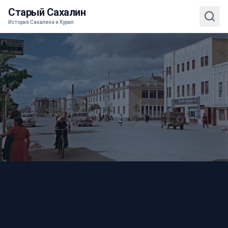
Старый Сахалин
История Сахалина и Курил