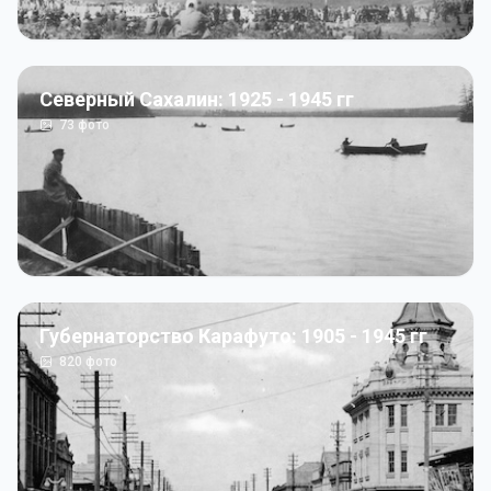
Северный Сахалин: 1925 - 1945 гг
73
фото
Губернаторство Карафуто: 1905 - 1945 гг
820
фото