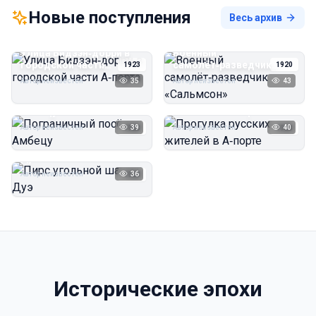
Новые поступления
Весь архив
Улица Бидзэн‑дорри в
Военный
городской части
самолёт‑разведчик
1923
1920
А‑порта
«Сальмсон»
Автор неизвестен
35
Автор неизвестен
43
Пограничный посёлок
Прогулка русских
Амбецу
жителей в А‑порте
Автор неизвестен
39
Автор неизвестен
40
1923
1923
Пирс угольной шахты
Дуэ
Автор неизвестен
36
1923
Исторические эпохи