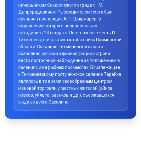
начальником Сахалинского отряда Ф. М.
Депрерадовичем. Руководителем поста был
назначен прапорщик А. П. Шишмарёв, в
подчинении которого первоначально
находились 24 солдата. Пост назван в честь П. Т.
Тихменева, начальника штаба войск Приморской
области. Создание Тихменевского поста
позволило русской администрации острова
вести постоянное наблюдение за положением в
селениях и на рыбных промыслах. Близлежащее
к Тихменевскому посту айнское селение Тарайка
являлось в то время своеобразным центром
меновой торговли у местных жителей (айнов,
нивхов, уйльта, эвенков и др.), съезжавшихся
сюда со всего Сахалина.