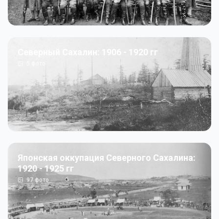
Северный Сахалин: 1906 - 1920 гг
5
фото
Японская оккупация Северного Сахалина:
1920 - 1925 гг
97
фото