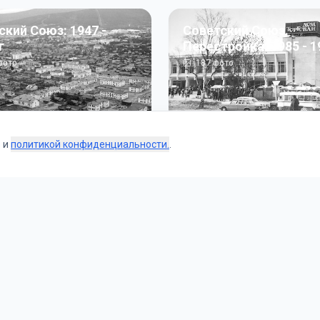
ский Союз: 1947 -
Советский Союз.
г
Перестройка: 1985 - 1
ото
187
фото
s и
политикой конфиденциальности.
.
Коллекции
 и тематические подборки от наших редакторов и пользо