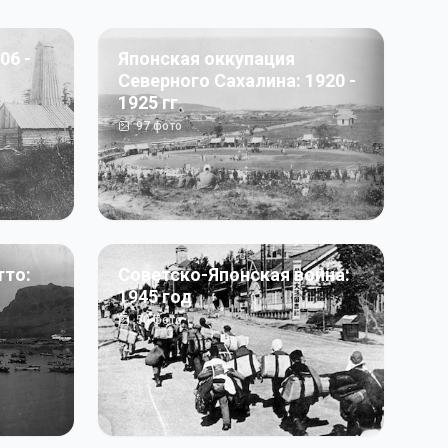
06 -
Японская оккупация
Северного Сахалина: 1920 -
1925 гг
97
фото
тто:
Советско-Японская война:
1945 год
50
фото