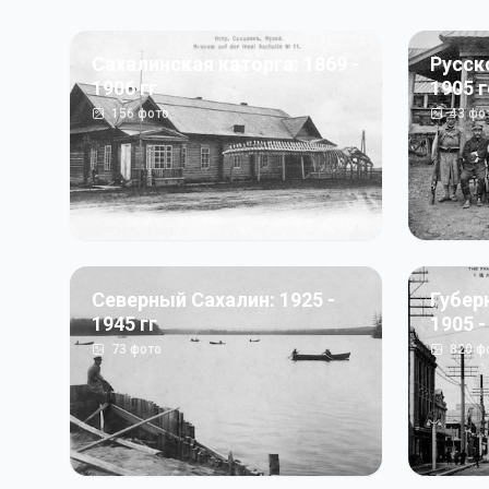
Сахалинская каторга: 1869 -
Русск
1906 гг
1905 
156
фото
43
фо
Северный Сахалин: 1925 -
Губер
1945 гг
1905 -
73
фото
820
ф