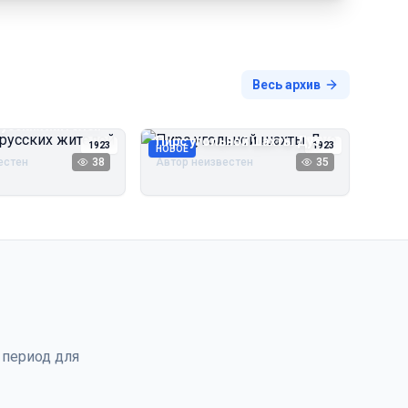
Весь архив
русских жителей
Пирс угольной шахты Дуэ
1923
1923
НОВОЕ
естен
38
Автор неизвестен
35
 период для