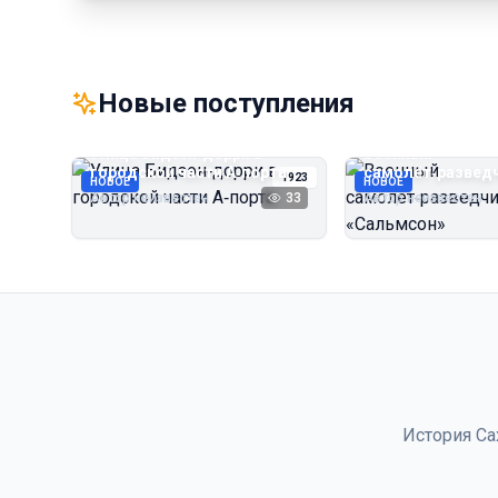
Новые поступления
Улица Бидзэн‑дорри в
Военный
городской части А‑порта
самолёт‑развед
1923
НОВОЕ
НОВОЕ
«Сальмсон»
Автор неизвестен
33
Автор неизвестен
История Са