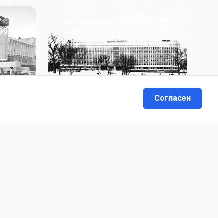
Сахалинская область: 1991
991 гг
- н.в.
13
фото
Согласен
вателей.