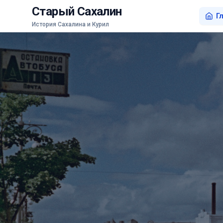
Старый Сахалин
Г
История Сахалина и Курил