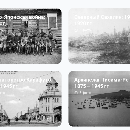
о-Японская война:
Северный Сахалин: 19
год
1920 гг
то
5
фото
наторство Карафуто:
Архипелаг Тисима-Ре
 1945 гг
1875 – 1945 гг
ото
5
фото