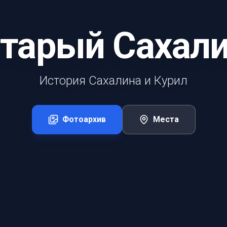
тарый Сахал
История Сахалина и Курил
Фотоархив
Места