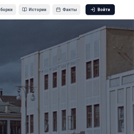
борки
Истории
Факты
Войти