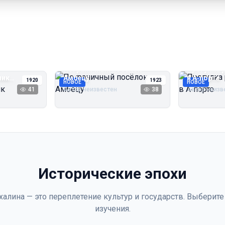
Пограничный посёлок
Прогулка 
чик
Амбецу
в А‑порте
1920
1923
НОВОЕ
НОВОЕ
41
Автор неизвестен
38
Автор неизв
Исторические эпохи
халина — это переплетение культур и государств. Выберите
изучения.