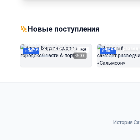
Новые поступления
Улица Бидзэн‑дорри в
Военный
городской части А‑порта
самолёт‑развед
1923
НОВОЕ
НОВОЕ
«Сальмсон»
Автор неизвестен
33
Автор неизвестен
История Са