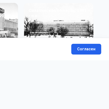
Сахалинская область: 1991
991 гг
- н.в.
13
фото
Согласен
вателей.