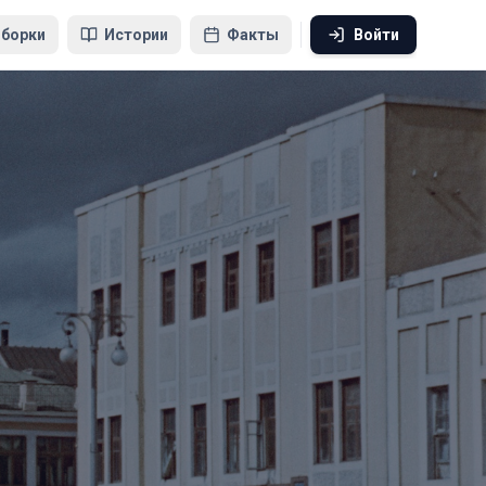
борки
Истории
Факты
Войти