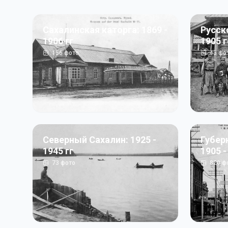
Сахалинская каторга: 1869 -
Русск
1906 гг
1905 
156
фото
43
фо
Северный Сахалин: 1925 -
Губер
1945 гг
1905 -
73
фото
820
ф