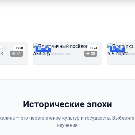
Пограничный посёлок
Прогулка 
чик
Амбецу
в А‑порте
1920
1923
НОВОЕ
НОВОЕ
41
Автор неизвестен
38
Автор неизв
Исторические эпохи
халина — это переплетение культур и государств. Выберите
изучения.