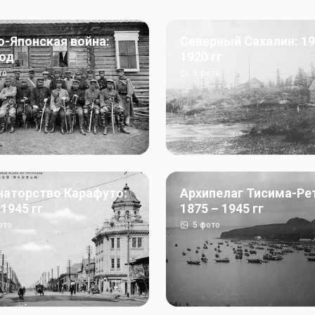
о-Японская война:
Северный Сахалин: 19
год
1920 гг
то
5
фото
наторство Карафуто:
Архипелаг Тисима-Ре
 1945 гг
1875 – 1945 гг
ото
5
фото