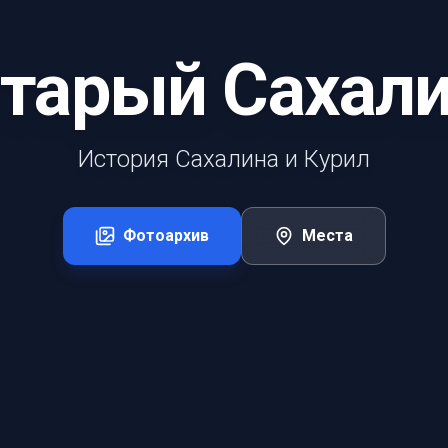
тарый Сахал
История Сахалина и Курил
Фотоархив
Места