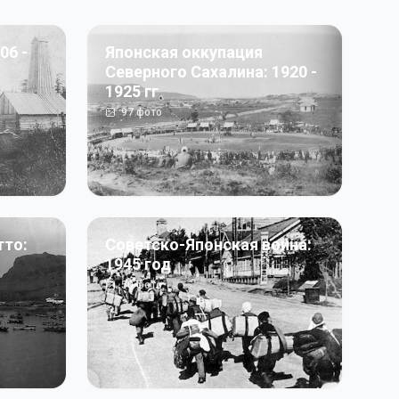
06 -
Японская оккупация
Северного Сахалина: 1920 -
1925 гг
97
фото
тто:
Советско-Японская война:
1945 год
50
фото