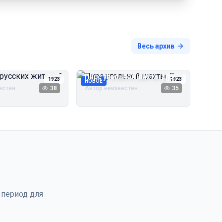
Весь архив
русских жителей
Пирс угольной шахты Дуэ
1923
1923
НОВОЕ
естен
38
Автор неизвестен
35
 период для