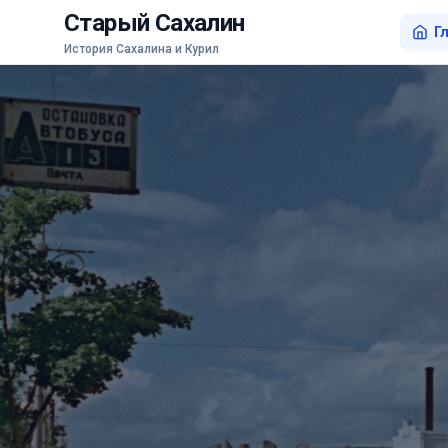
Старый Сахалин
Г
История Сахалина и Курил