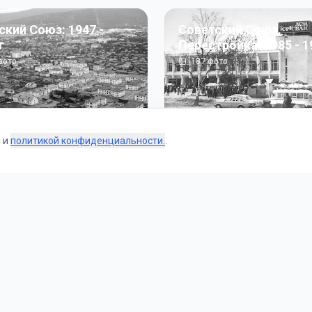
ский Союз: 1947 -
Советский Союз.
г
Перестройка: 1985 - 1
ото
187
фото
s и
политикой конфиденциальности.
.
Коллекции
 и тематические подборки от наших редакторов и пользо