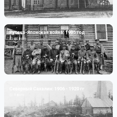
Русско-Японская война: 1905 год
43
фото
Северный Сахалин: 1906 - 1920 гг
5
фото