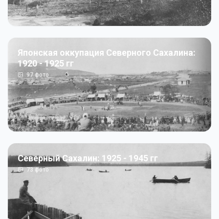
Японская оккупация Северного Сахалина:
1920 - 1925 гг
97
фото
Северный Сахалин: 1925 - 1945 гг
73
фото