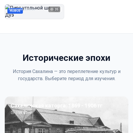
Дуэ
Автор неизвестен
35
1923
НОВОЕ
Исторические эпохи
История Сахалина — это переплетение культур и
государств. Выберите период для изучения.
Сахалинская каторга: 1869 - 1906 гг
156
фото