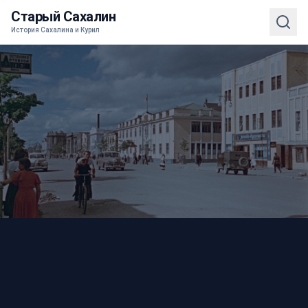
Старый Сахалин
История Сахалина и Курил