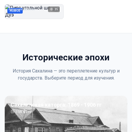
Дуэ
Автор неизвестен
35
1923
НОВОЕ
Исторические эпохи
История Сахалина — это переплетение культур и
государств. Выберите период для изучения.
Сахалинская каторга: 1869 - 1906 гг
156
фото