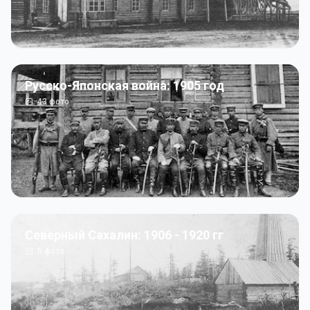
Русско-Японская война: 1905 год
43
фото
Северный Сахалин: 1906 - 1920 гг
5
фото