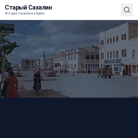
Старый Сахалин
История Сахалина и Курил