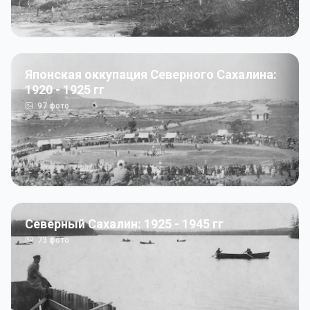
Японская оккупация Северного Сахалина:
1920 - 1925 гг
97
фото
Северный Сахалин: 1925 - 1945 гг
73
фото