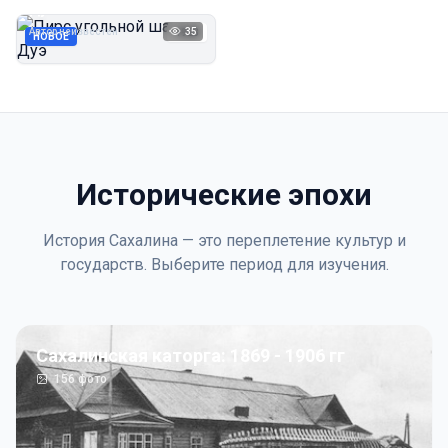
Дуэ
Автор неизвестен
35
1923
НОВОЕ
Исторические эпохи
История Сахалина — это переплетение культур и
государств. Выберите период для изучения.
Сахалинская каторга: 1869 - 1906 гг
156
фото