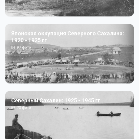
Японская оккупация Северного Сахалина:
1920 - 1925 гг
97
фото
Северный Сахалин: 1925 - 1945 гг
73
фото