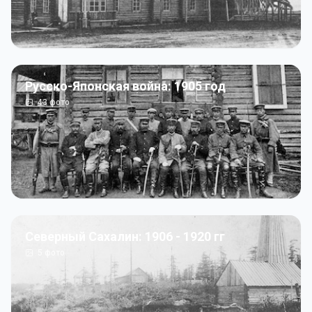
Русско-Японская война: 1905 год
43
фото
Северный Сахалин: 1906 - 1920 гг
5
фото