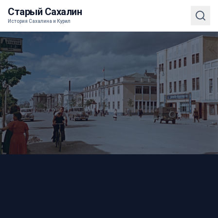
Старый Сахалин
История Сахалина и Курил