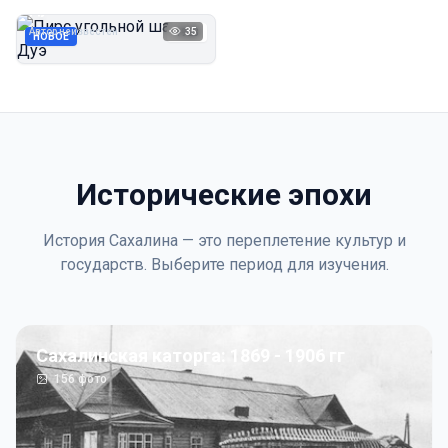
Дуэ
Автор неизвестен
35
1923
НОВОЕ
Исторические эпохи
История Сахалина — это переплетение культур и
государств. Выберите период для изучения.
Сахалинская каторга: 1869 - 1906 гг
156
фото