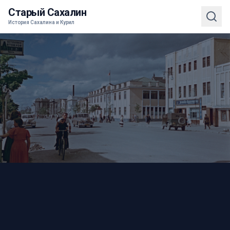
Старый Сахалин
История Сахалина и Курил