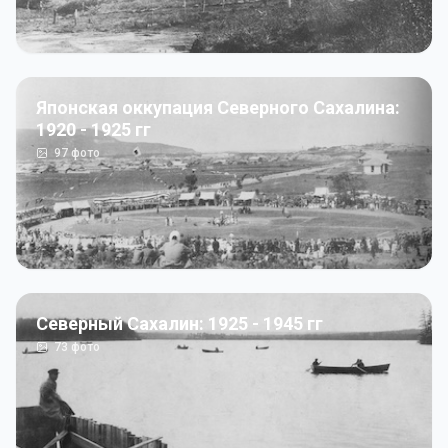
Японская оккупация Северного Сахалина:
1920 - 1925 гг
97
фото
Северный Сахалин: 1925 - 1945 гг
73
фото