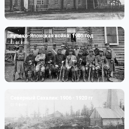
Русско-Японская война: 1905 год
43
фото
Северный Сахалин: 1906 - 1920 гг
5
фото