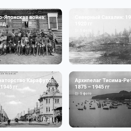
о-Японская война:
Северный Сахалин: 19
год
1920 гг
то
5
фото
наторство Карафуто:
Архипелаг Тисима-Ре
 1945 гг
1875 – 1945 гг
ото
5
фото