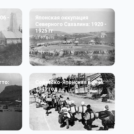
06 -
Японская оккупация
Северного Сахалина: 1920 -
1925 гг
97
фото
тто:
Советско-Японская война:
1945 год
50
фото