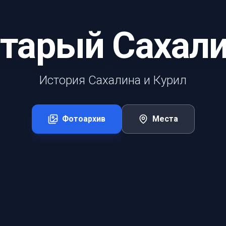
тарый Сахал
История Сахалина и Курил
Фотоархив
Места