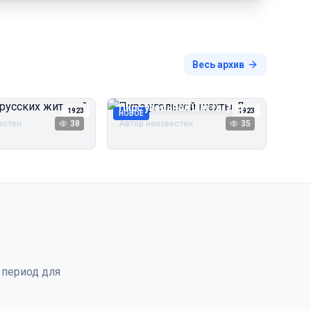
Весь архив
русских жителей
Пирс угольной шахты Дуэ
1923
1923
НОВОЕ
естен
38
Автор неизвестен
35
 период для