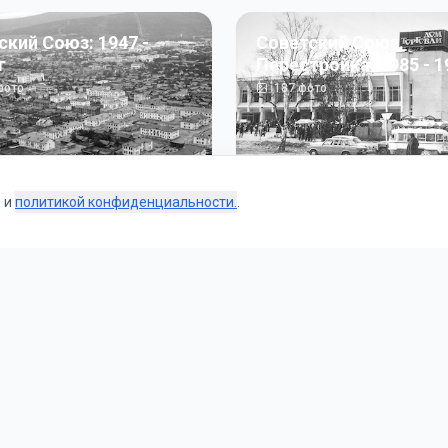
ский Союз: 1947 -
Советский Союз.
г
Перестройка: 1985 - 1
ото
187
фото
s и
политикой конфиденциальности.
.
Коллекции
 и тематические подборки от наших редакторов и пользо