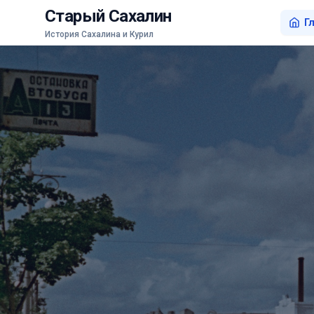
Старый Сахалин
Г
История Сахалина и Курил