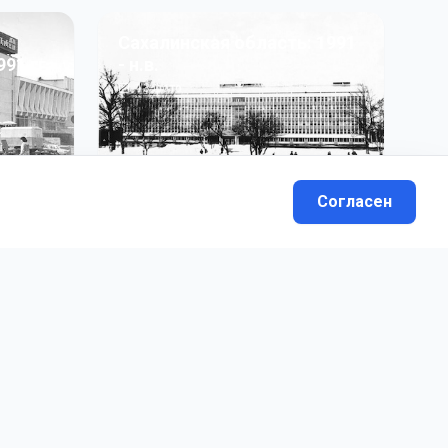
Сахалинская область: 1991
991 гг
- н.в.
13
фото
Согласен
вателей.