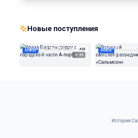
Новые поступления
Улица Бидзэн‑дорри в
Военный
городской части А‑порта
самолёт‑развед
1923
НОВОЕ
НОВОЕ
«Сальмсон»
Автор неизвестен
33
Автор неизвестен
История Са