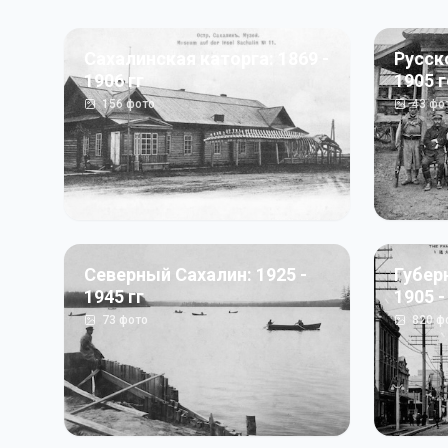
Сахалинская каторга: 1869 -
Русск
1906 гг
1905 
156
фото
43
фо
Северный Сахалин: 1925 -
Губер
1945 гг
1905 -
73
фото
820
ф