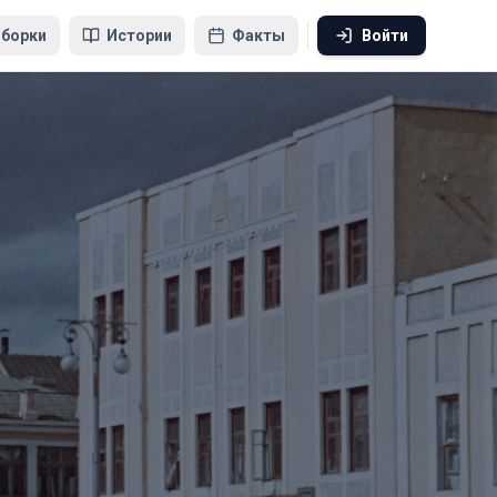
борки
Истории
Факты
Войти