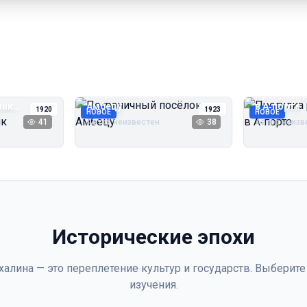
Пограничный посёлок
Прогулка 
чик
Амбецу
в А‑порте
1920
1923
НОВОЕ
НОВОЕ
41
Автор неизвестен
38
Автор неизв
Исторические эпохи
халина — это переплетение культур и государств. Выберите
изучения.