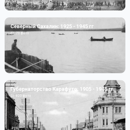
Северный Сахалин: 1925 - 1945 гг
73
фото
Губернаторство Карафуто: 1905 - 1945 гг
820
фото