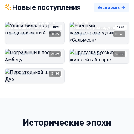
Новые поступления
Весь архив
Улица Бидзэн‑дорри в
Военный
городской части
самолёт‑разведчик
1923
1920
А‑порта
«Сальмсон»
Автор неизвестен
35
Автор неизвестен
43
Пограничный посёлок
Прогулка русских
Амбецу
жителей в А‑порте
Автор неизвестен
39
Автор неизвестен
40
1923
1923
Пирс угольной шахты
Дуэ
Автор неизвестен
36
1923
Исторические эпохи