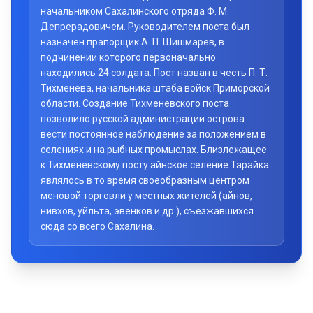
начальником Сахалинского отряда Ф. М.
Депрерадовичем. Руководителем поста был
назначен прапорщик А. П. Шишмарёв, в
подчинении которого первоначально
находились 24 солдата. Пост назван в честь П. Т.
Тихменева, начальника штаба войск Приморской
области. Создание Тихменевского поста
позволило русской администрации острова
вести постоянное наблюдение за положением в
селениях и на рыбных промыслах. Близлежащее
к Тихменевскому посту айнское селение Тарайка
являлось в то время своеобразным центром
меновой торговли у местных жителей (айнов,
нивхов, уйльта, эвенков и др.), съезжавшихся
сюда со всего Сахалина.