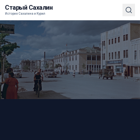
Старый Сахалин
История Сахалина и Курил