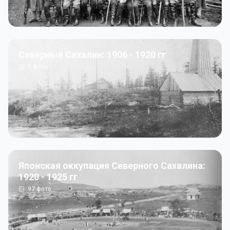
Северный Сахалин: 1906 - 1920 гг
5
фото
Японская оккупация Северного Сахалина:
1920 - 1925 гг
97
фото