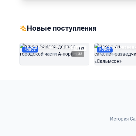
Новые поступления
Улица Бидзэн‑дорри в
Военный
городской части А‑порта
самолёт‑развед
1923
НОВОЕ
НОВОЕ
«Сальмсон»
Автор неизвестен
33
Автор неизвестен
История Са