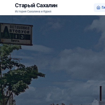
Старый Сахалин
Г
История Сахалина и Курил