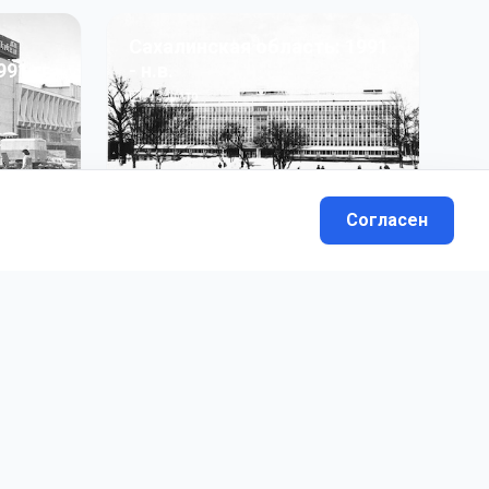
Сахалинская область: 1991
991 гг
- н.в.
13
фото
Согласен
вателей.