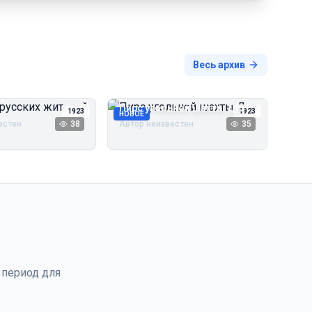
Весь архив
русских жителей
Пирс угольной шахты Дуэ
1923
1923
НОВОЕ
естен
38
Автор неизвестен
35
 период для