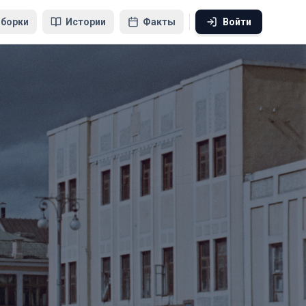
борки
Истории
Факты
Войти