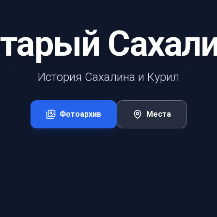
тарый Сахал
История Сахалина и Курил
Фотоархив
Места