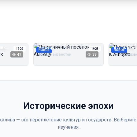
Пограничный посёлок
Прогулка 
чик
Амбецу
в А‑порте
1920
1923
НОВОЕ
НОВОЕ
41
Автор неизвестен
38
Автор неизв
Исторические эпохи
халина — это переплетение культур и государств. Выберите
изучения.