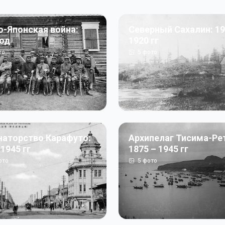
о-Японская война:
Северный Сахалин: 19
год
1920 гг
то
5
фото
наторство Карафуто:
Архипелаг Тисима-Ре
 1945 гг
1875 – 1945 гг
ото
5
фото