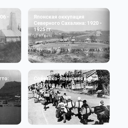
06 -
Японская оккупация
Северного Сахалина: 1920 -
1925 гг
97
фото
тто:
Советско-Японская война:
1945 год
50
фото