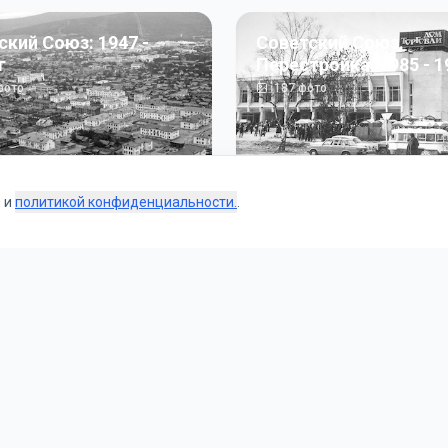
ский Союз: 1947 -
Советский Союз.
г
Перестройка: 1985 - 1
ото
187
фото
s и
политикой конфиденциальности.
.
Коллекции
 и тематические подборки от наших редакторов и пользо