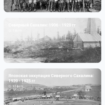
Северный Сахалин: 1906 - 1920 гг
5
фото
Японская оккупация Северного Сахалина:
1920 - 1925 гг
97
фото