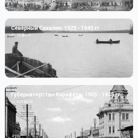
Северный Сахалин: 1925 - 1945 гг
73
фото
Губернаторство Карафуто: 1905 - 1945 гг
820
фото