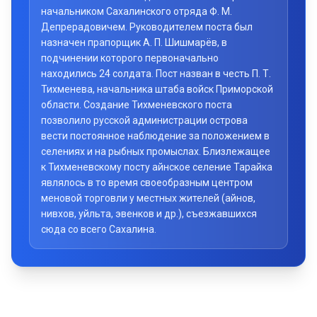
начальником Сахалинского отряда Ф. М.
Депрерадовичем. Руководителем поста был
назначен прапорщик А. П. Шишмарёв, в
подчинении которого первоначально
находились 24 солдата. Пост назван в честь П. Т.
Тихменева, начальника штаба войск Приморской
области. Создание Тихменевского поста
позволило русской администрации острова
вести постоянное наблюдение за положением в
селениях и на рыбных промыслах. Близлежащее
к Тихменевскому посту айнское селение Тарайка
являлось в то время своеобразным центром
меновой торговли у местных жителей (айнов,
нивхов, уйльта, эвенков и др.), съезжавшихся
сюда со всего Сахалина.