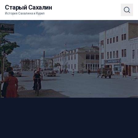
Старый Сахалин
История Сахалина и Курил