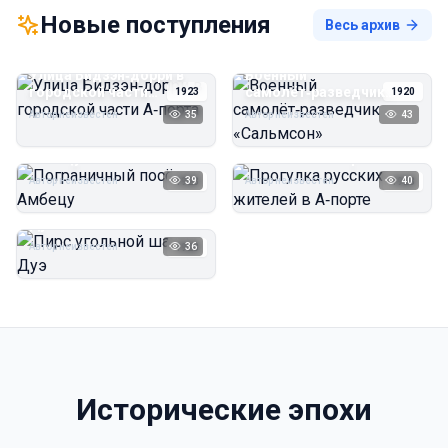
Новые поступления
Весь архив
Улица Бидзэн‑дорри в
Военный
городской части
самолёт‑разведчик
1923
1920
А‑порта
«Сальмсон»
Автор неизвестен
35
Автор неизвестен
43
Пограничный посёлок
Прогулка русских
Амбецу
жителей в А‑порте
Автор неизвестен
39
Автор неизвестен
40
1923
1923
Пирс угольной шахты
Дуэ
Автор неизвестен
36
1923
Исторические эпохи