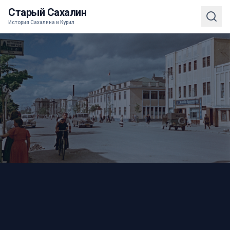
Старый Сахалин
История Сахалина и Курил