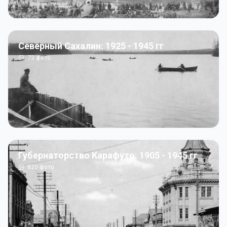
Северный Сахалин: 1925 - 1945 гг
73
фото
Губернаторство Карафуто: 1905 - 1945 гг
820
фото