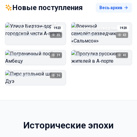
Новые поступления
Весь архив
Улица Бидзэн‑дорри в
Военный
городской части
самолёт‑разведчик
1923
1920
А‑порта
«Сальмсон»
Автор неизвестен
35
Автор неизвестен
43
Пограничный посёлок
Прогулка русских
Амбецу
жителей в А‑порте
Автор неизвестен
39
Автор неизвестен
40
1923
1923
Пирс угольной шахты
Дуэ
Автор неизвестен
36
1923
Исторические эпохи