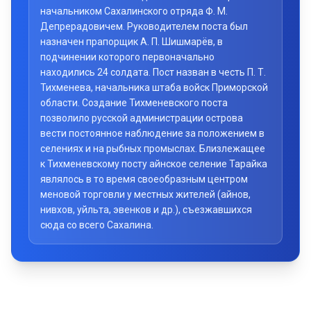
начальником Сахалинского отряда Ф. М.
Депрерадовичем. Руководителем поста был
назначен прапорщик А. П. Шишмарёв, в
подчинении которого первоначально
находились 24 солдата. Пост назван в честь П. Т.
Тихменева, начальника штаба войск Приморской
области. Создание Тихменевского поста
позволило русской администрации острова
вести постоянное наблюдение за положением в
селениях и на рыбных промыслах. Близлежащее
к Тихменевскому посту айнское селение Тарайка
являлось в то время своеобразным центром
меновой торговли у местных жителей (айнов,
нивхов, уйльта, эвенков и др.), съезжавшихся
сюда со всего Сахалина.