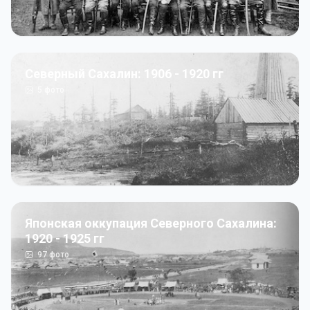
Северный Сахалин: 1906 - 1920 гг
5
фото
Японская оккупация Северного Сахалина:
1920 - 1925 гг
97
фото