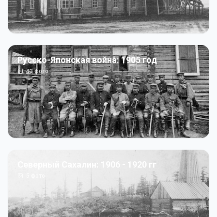
Русско-Японская война: 1905 год
43
фото
Северный Сахалин: 1906 - 1920 гг
5
фото