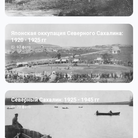
Японская оккупация Северного Сахалина:
1920 - 1925 гг
97
фото
Северный Сахалин: 1925 - 1945 гг
73
фото