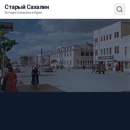
Старый Сахалин
История Сахалина и Курил