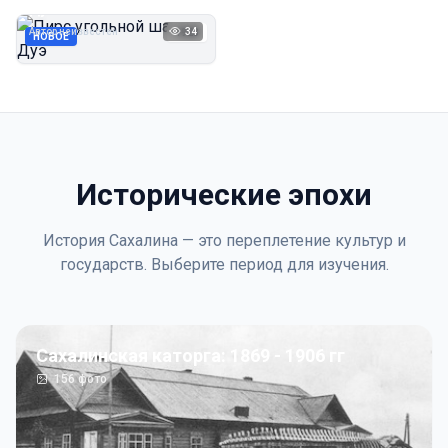
Дуэ
Автор неизвестен
34
1923
НОВОЕ
Исторические эпохи
История Сахалина — это переплетение культур и
государств. Выберите период для изучения.
Сахалинская каторга: 1869 - 1906 гг
156
фото