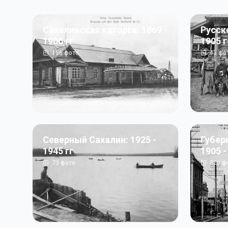
Сахалинская каторга: 1869 -
Русск
1906 гг
1905 
156
фото
43
фо
Северный Сахалин: 1925 -
Губер
1945 гг
1905 -
73
фото
820
ф