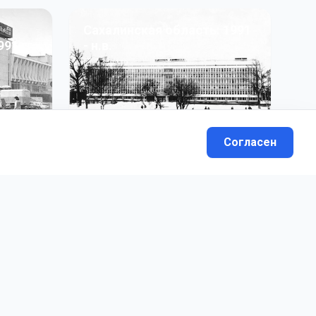
Сахалинская область: 1991
991 гг
- н.в.
13
фото
Согласен
вателей.