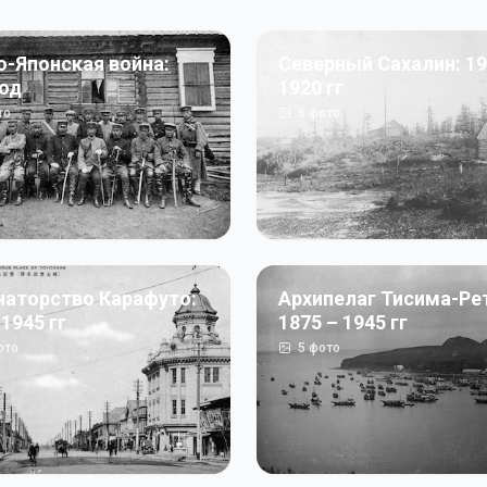
о-Японская война:
Северный Сахалин: 19
год
1920 гг
то
5
фото
наторство Карафуто:
Архипелаг Тисима-Ре
 1945 гг
1875 – 1945 гг
ото
5
фото