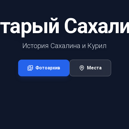
тарый Сахал
История Сахалина и Курил
Фотоархив
Места