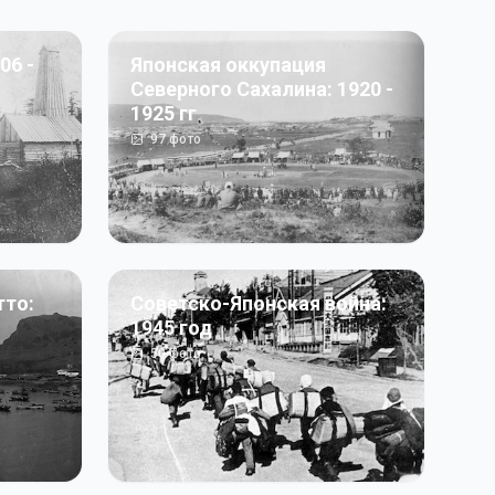
06 -
Японская оккупация
Северного Сахалина: 1920 -
1925 гг
97
фото
тто:
Советско-Японская война:
1945 год
50
фото