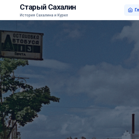
Старый Сахалин
Г
История Сахалина и Курил