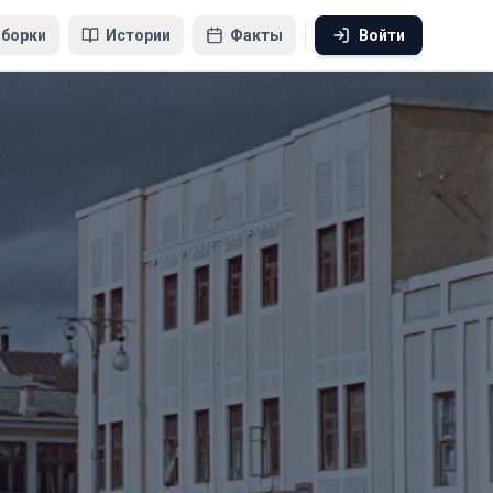
борки
Истории
Факты
Войти