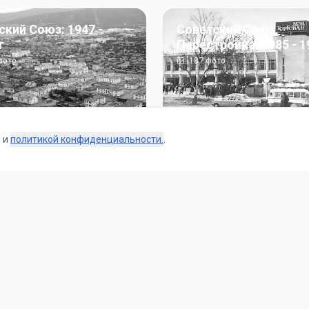
ский Союз: 1947 -
Советский Союз.
г
Перестройка: 1985 - 1
ото
187
фото
s и
политикой конфиденциальности.
.
Коллекции
 и тематические подборки от наших редакторов и пользо