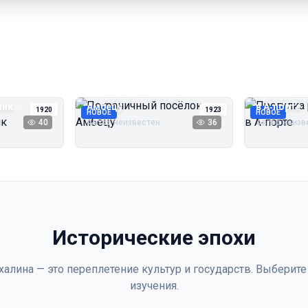
Пограничный посёлок
Прогулка 
чик
Амбецу
в А‑порте
1920
1923
НОВОЕ
НОВОЕ
40
Автор неизвестен
36
Автор неизв
Исторические эпохи
халина — это переплетение культур и государств. Выберите
изучения.