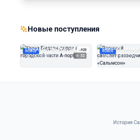
Новые поступления
Улица Бидзэн‑дорри в
Военный
городской части А‑порта
самолёт‑развед
1923
НОВОЕ
НОВОЕ
«Сальмсон»
Автор неизвестен
32
Автор неизвестен
История Са