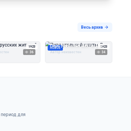
Весь архив
русских жителей
Пирс угольной шахты Дуэ
1923
1923
НОВОЕ
естен
36
Автор неизвестен
34
 период для